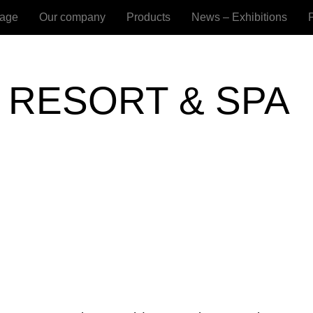
age
Our company
Products
News – Exhibitions
 RESORT & SPA