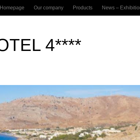
Homepage
Our company
Products
News – Exhibitio
TEL 4****